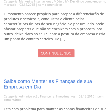
Categoria:
Marketing Internacional
,
Módulo IV - Decidindo como entrar no
mercado
| 03.12.2015 |
sem comentários
O momento parece propício para propor a diferenciação de
produtos e serviços e, conquistar o cliente pelas
características únicas do seu negócio. Se por um lado, pode
afastar propects que não se encaixem com a proposta, por
outro, deixa claro ao seu cliente a postura da empresa e cria
um ponto de contato certeiro. De […]
CONTINUE LENDO
Saiba como Manter as Finanças de sua
Empresa em Dia
Categoria:
Administração Financeira
,
Investimentos
| 03.12.2015 |
sem
comentários
Está com problema para manter as contas financeiras de sua