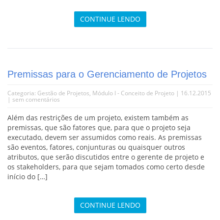
CONTINUE LENDO
Premissas para o Gerenciamento de Projetos
Categoria:
Gestão de Projetos
,
Módulo I - Conceito de Projeto
| 16.12.2015
|
sem comentários
Além das restrições de um projeto, existem também as
premissas, que são fatores que, para que o projeto seja
executado, devem ser assumidos como reais. As premissas
são eventos, fatores, conjunturas ou quaisquer outros
atributos, que serão discutidos entre o gerente de projeto e
os stakeholders, para que sejam tomados como certo desde
início do […]
CONTINUE LENDO