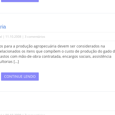
ria
al
| 11.10.2008 |
3 comentários
os para a produção agropecuária devem ser considerados na
relacionados os itens que compõem o custo de produção do gado d
s com mão-de-obra contratada, encargos sociais, assistência
ultorias […]
CONTINUE LENDO