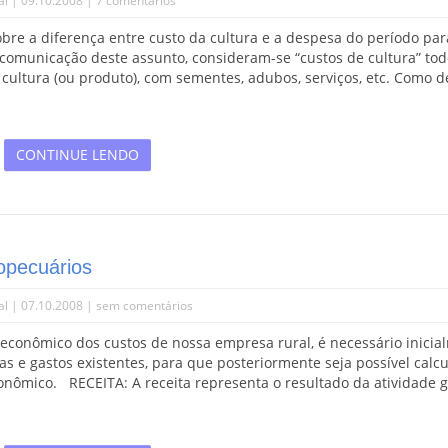
al
| 09.10.2008 |
7 comentários
re a diferença entre custo da cultura e a despesa do período par
 a comunicação deste assunto, consideram-se “custos de cultura” tod
a cultura (ou produto), com sementes, adubos, serviços, etc. Como 
CONTINUE LENDO
opecuários
al
| 07.10.2008 |
sem comentários
econômico dos custos de nossa empresa rural, é necessário inicia
s e gastos existentes, para que posteriormente seja possível calcu
onômico. RECEITA: A receita representa o resultado da atividade 