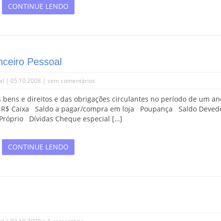
CONTINUE LENDO
nceiro Pessoal
al
| 05.10.2008 |
sem comentários
ens e direitos e das obrigações circulantes no período de um an
vo R$ Caixa Saldo a pagar/compra em loja Poupança Saldo Deved
róprio Dívidas Cheque especial […]
CONTINUE LENDO