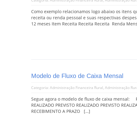
Categoria:
Administração Financeira Rural
,
Administração Rur
Como exemplo relacionamos logo abaixo os itens que
receita ou renda pessoal e suas respectivas despe
12 meses Item Receita Receita Receita Renda Mens
Modelo de Fluxo de Caixa Mensal
Categoria:
Administração Financeira Rural
,
Administração Rur
Segue agora o modelo de fluxo de caixa mensal
REALIZADO PREVISTO REALIZADO PREVIST
RECEBIMENTO A PRAZO […]