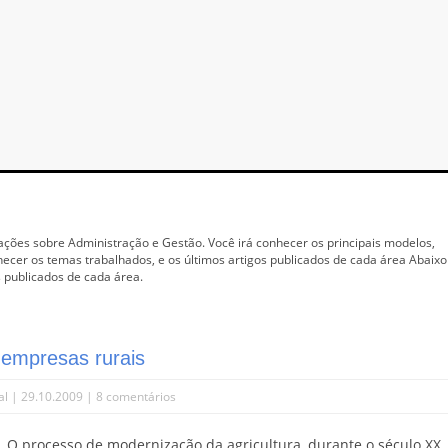
ações sobre Administração e Gestão. Você irá conhecer os principais modelos,
hecer os temas trabalhados, e os últimos artigos publicados de cada área Abaixo
 publicados de cada área.
 empresas rurais
al
| 29.10.2009 |
8 comentários
O processo de modernização da agricultura, durante o século XX,