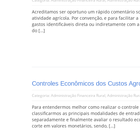
Categoria:
Administração Financeira Rural
,
Administração Rur
Acreditamos ser oportuno um rápido comentário sob
atividade agrícola. Por convenção, e para facilitar
gastos identificáveis direta ou indiretamente com 
do […]
Controles Econômicos dos Custos Agr
Categoria:
Administração Financeira Rural
,
Administração Rur
Para entendermos melhor como realizar o controle 
classificarmos as principais modalidades de entrada
separadamente e finalmente avaliar o resultado ec
corte em valores monetários, sendo, […]