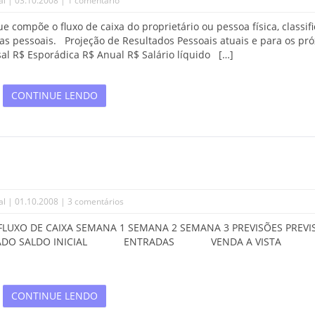
al
| 03.10.2008 |
1 comentário
 compõe o fluxo de caixa do proprietário ou pessoa física, classif
sas pessoais. Projeção de Resultados Pessoais atuais e para os pr
al R$ Esporádica R$ Anual R$ Salário líquido […]
CONTINUE LENDO
al
| 01.10.2008 |
3 comentários
: FLUXO DE CAIXA SEMANA 1 SEMANA 2 SEMANA 3 PREVISÕES PREVI
O REALIZADO SALDO INICIAL ENTRADAS VENDA A VISTA
CONTINUE LENDO