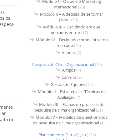
Módulo I – O que é o Marketing
Internacional
(20)
a a
Módulo II – A decisão de se tornar
os os
global
(23)
despesa
Módulo III – Decidindo em que
mercados entrar
(17)
Módulo IV – Decidindo como entrar no
mercado
(47)
Vendas
(2)
Pesquisa de Clima Organizacional
(50)
Artigos
(4)
Carreira
(2)
Gestão de Equipes
(12)
Módulo II – Estratégias e Técnicas de
Avaliação
(7)
Módulo III – Etapas do processo de
lmente
pesquisa de clima organizacional
(21)
lar
Módulo IV – Modelos de questionários
gado de
de pesquisa de clima organizacional
(4)
Planejamento Estratégico
(137)