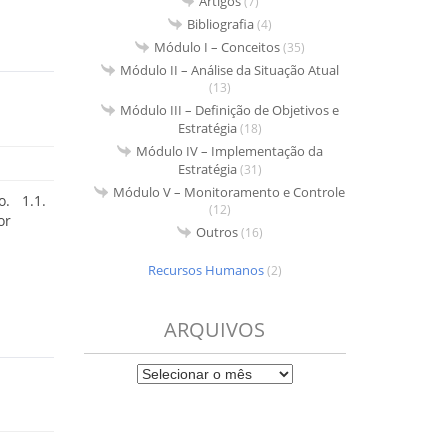
Artigos
(7)
Bibliografia
(4)
Módulo I – Conceitos
(35)
Módulo II – Análise da Situação Atual
(13)
Módulo III – Definição de Objetivos e
Estratégia
(18)
Módulo IV – Implementação da
Estratégia
(31)
Módulo V – Monitoramento e Controle
o. 1.1.
(12)
or
Outros
(16)
Recursos Humanos
(2)
ARQUIVOS