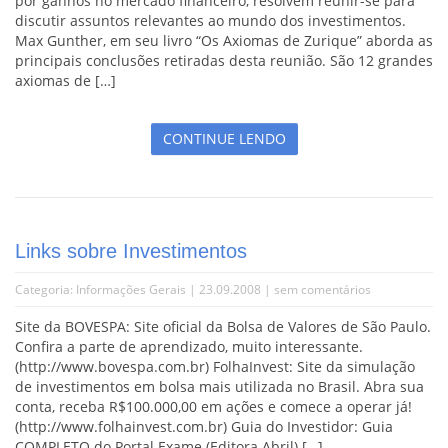
por ganhos no mercado financeiro, resolvem reunir-se para
discutir assuntos relevantes ao mundo dos investimentos.
Max Gunther, em seu livro “Os Axiomas de Zurique” aborda as
principais conclusões retiradas desta reunião. São 12 grandes
axiomas de […]
CONTINUE LENDO
Links sobre Investimentos
Categoria:
Informações Gerais
| 23.09.2008 |
sem comentários
Site da BOVESPA: Site oficial da Bolsa de Valores de São Paulo.
Confira a parte de aprendizado, muito interessante.
(http://www.bovespa.com.br) FolhaInvest: Site da simulação
de investimentos em bolsa mais utilizada no Brasil. Abra sua
conta, receba R$100.000,00 em ações e comece a operar já!
(http://www.folhainvest.com.br) Guia do Investidor: Guia
COMPLETO do Portal Exame (Editora Abril) […]