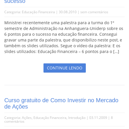
sucesso
Categoria:
Educação Financeira
| 30.08.2010 |
sem comentários
Ministrei recentemente uma palestra para a turma do 1º
semestre de Administração na Anhanguera-Uniderp sobre os
6 pontos para o sucesso na educação financeira. Consegui
gravar uma parte da palestra, que disponibilizo neste post, e
também os slides utilizados. Segue o vídeo da palestra: E os
slides utilizados: Educação Financeira – 6 pontos para o […]
CONTINUE LENDO
Curso gratuito de Como Investir no Mercado
de Ações
Categoria:
Ações
,
Educação Financeira
,
Introdução
| 03.11.2009 |
8
comentários