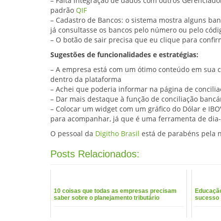
– Falta integração de dados com outros Gerenciador
padrão
QIF
– Cadastro de Bancos: o sistema mostra alguns ban
já consultasse os bancos pelo número ou pelo códi
– O botão de sair precisa que eu clique para confir
Sugestões de funcionalidades e estratégias:
– A empresa está com um ótimo conteúdo em sua 
dentro da plataforma
– Achei que poderia informar na página de concili
– Dar mais destaque à função de conciliação bancár
– Colocar um widget com um gráfico do Dólar e IBOV
para acompanhar, já que é uma ferramenta de dia-
O pessoal da
Digitho Brasil
está de parabéns pela 
Posts Relacionados:
10 coisas que todas as empresas precisam
Educação 
saber sobre o planejamento tributário
sucesso