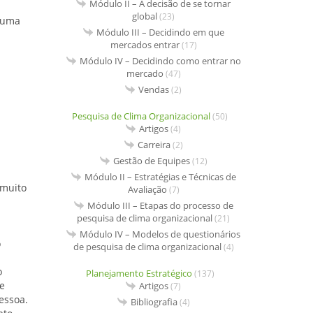
Módulo II – A decisão de se tornar
global
(23)
a uma
Módulo III – Decidindo em que
mercados entrar
(17)
Módulo IV – Decidindo como entrar no
mercado
(47)
Vendas
(2)
Pesquisa de Clima Organizacional
(50)
Artigos
(4)
Carreira
(2)
Gestão de Equipes
(12)
Módulo II – Estratégias e Técnicas de
muito
Avaliação
(7)
Módulo III – Etapas do processo de
pesquisa de clima organizacional
(21)
Módulo IV – Modelos de questionários
o
de pesquisa de clima organizacional
(4)
o
Planejamento Estratégico
(137)
e
Artigos
(7)
essoa.
Bibliografia
(4)