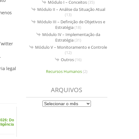
ato
Módulo I – Conceitos
(35)
Módulo II – Análise da Situação Atual
 menos
(13)
Módulo III – Definição de Objetivos e
Estratégia
(18)
Módulo IV – Implementação da
Estratégia
(31)
Twitter
Módulo V – Monitoramento e Controle
(12)
.
Outros
(16)
ia legal
Recursos Humanos
(2)
ARQUIVOS
2026: Do
ligência