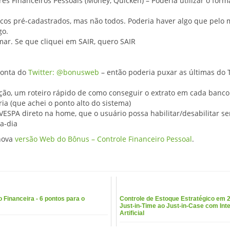
es Financeiros Pessoais (Money, Quicken) – Poderia utilizar o form
cos pré-cadastrados, mas não todos. Poderia haver algo que pelo
go.
mar. Se que cliquei em SAIR, quero SAIR
conta do
Twitter: @bonusweb
– então poderia puxar as últimas do 
ação, um roteiro rápido de como conseguir o extrato em cada banco
ia (que achei o ponto alto do sistema)
ESPA direto na home, que o usuário possa habilitar/desabilitar ser
a-dia
nova
versão Web do Bônus – Controle Financeiro Pessoal
.
Financeira - 6 pontos para o
Controle de Estoque Estratégico em 
Just-in-Time ao Just-in-Case com Inte
Artificial