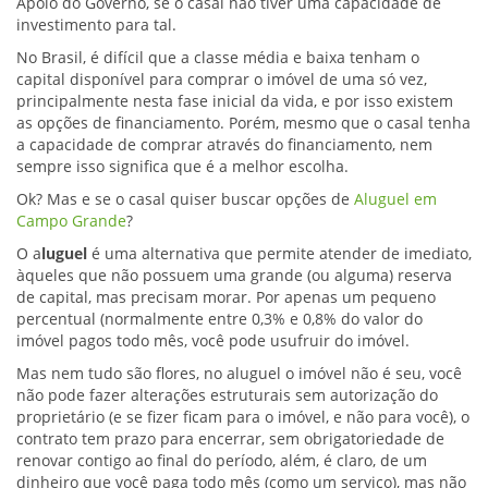
Apoio do Governo, se o casal não tiver uma capacidade de
investimento para tal.
No Brasil, é difícil que a classe média e baixa tenham o
capital disponível para comprar o imóvel de uma só vez,
principalmente nesta fase inicial da vida, e por isso existem
as opções de financiamento. Porém, mesmo que o casal tenha
a capacidade de comprar através do financiamento, nem
sempre isso significa que é a melhor escolha.
Ok? Mas e se o casal quiser buscar opções de
Aluguel em
Campo Grande
?
O a
luguel
é uma alternativa que permite atender de imediato,
àqueles que não possuem uma grande (ou alguma) reserva
de capital, mas precisam morar. Por apenas um pequeno
percentual (normalmente entre 0,3% e 0,8% do valor do
imóvel pagos todo mês, você pode usufruir do imóvel.
Mas nem tudo são flores, no aluguel o imóvel não é seu, você
não pode fazer alterações estruturais sem autorização do
proprietário (e se fizer ficam para o imóvel, e não para você), o
contrato tem prazo para encerrar, sem obrigatoriedade de
renovar contigo ao final do período, além, é claro, de um
dinheiro que você paga todo mês (como um serviço), mas não