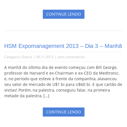
CONTINUE LENDO
HSM Expomanagement 2013 – Dia 3 – Manhã
Categoria:
Outros
| 06.11.2013 |
sem comentários
A manhã do último dia de evento começou com Bill George,
professor de Harvard e ex-Chairman e ex-CEO da Medtronic,
e, no período que esteve à frente da companhia, alavancou
seu valor de mercado de U$1 bi para U$60 bi. E que cartão de
visitas! Porém, na palestra, conseguiu falar, na primeira
metade da palestra, […]
CONTINUE LENDO