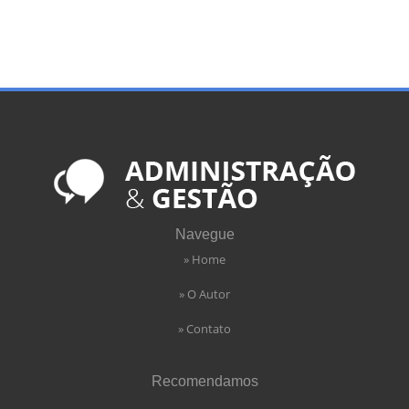
Navegue
» Home
» O Autor
» Contato
Recomendamos