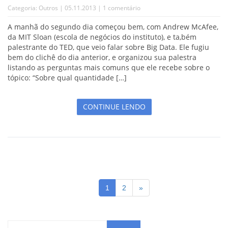
Categoria:
Outros
| 05.11.2013 |
1 comentário
A manhã do segundo dia começou bem, com Andrew McAfee,
da MIT Sloan (escola de negócios do instituto), e ta,bém
palestrante do TED, que veio falar sobre Big Data. Ele fugiu
bem do clichê do dia anterior, e organizou sua palestra
listando as perguntas mais comuns que ele recebe sobre o
tópico: “Sobre qual quantidade […]
CONTINUE LENDO
1
2
»