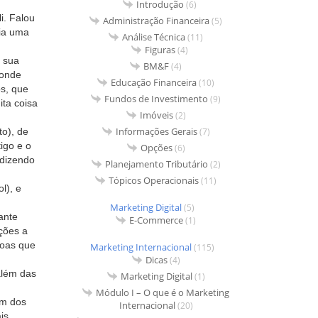
Introdução
(6)
i. Falou
Administração Financeira
(5)
ria uma
Análise Técnica
(11)
Figuras
(4)
e sua
BM&F
(4)
 onde
Educação Financeira
(10)
os, que
Fundos de Investimento
(9)
ta coisa
Imóveis
(2)
Informações Gerais
(7)
to), de
igo e o
Opções
(6)
 dizendo
Planejamento Tributário
(2)
Tópicos Operacionais
(11)
l), e
Marketing Digital
(5)
ante
E-Commerce
(1)
ções a
soas que
Marketing Internacional
(115)
Dicas
(4)
além das
Marketing Digital
(1)
Módulo I – O que é o Marketing
um dos
Internacional
(20)
is