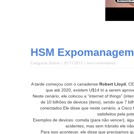
HSM Expomanagemen
Categoria:
Outros
| 05.11.2013 |
sem comentários
A tarde começou com o canadense
Robert Lloyd
, CE
que até 2020, existem U$14 tri a serem aprov
Neste cenário, ele colocou a “internet of things” (in
de 10 bilhões de devices (itens), sendo que 7 bi
conectados.Ele disse que neste cenário, a Cisco fi
satisfeitos pela po
Exemplos de devices: comida (para não vencer), água 
acidentes, mas sem trânsito ele não
Para isso acontecer, ele disse que precisamos qu