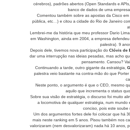
cérebros), padrões abertos (Open Standards e APIs,
banco de dados de uma empresa c
Comentou também sobre as apostas da Cisco em cid
pública, etc…) e citou a cidade do Rio de Janeiro co
a
Lembrei-me da história que meu professor Dario Lim
em Washington, ainda em 2004, a empresa defendeu e
palestra). 9 an
Depois dele, tivemos nova participação do
Clóvis de 
dar uma interrupção nas ideias pesadas, mas acho que
pensamento. Cansou? Vai 
Continuando a tarde, outro gigante da estratégia,
G
palestra veio bastante na contra-mão do que Porte
ca
Neste ponto, o argumento é que o CEO, mesmo que
aquilo que incrementa o status quo
Sobre sua visão de estratégia, o discurso foi muito a
a locomotiva de qualquer estratégia, num mundo
conciso, pois este soube 
Um dos argumentos fortes dele foi colocar que há
mais neste ranking em 5 anos. Pisou também nos cal
valorizaram (nem desvalorizaram) nada há 10 anos, 