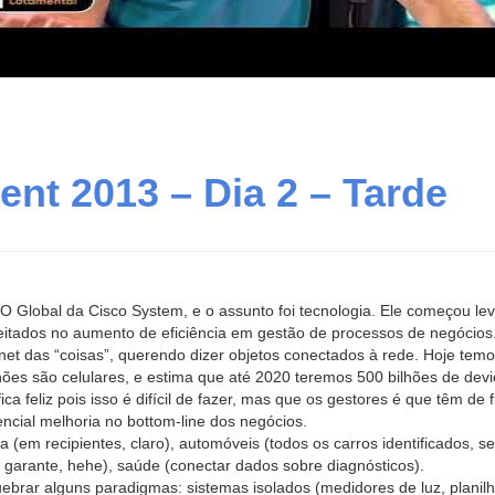
t 2013 – Dia 2 – Tarde
O Global da Cisco System, e o assunto foi tecnologia. Ele começou le
eitados no aumento de eficiência em gestão de processos de negócios
ternet das “coisas”, querendo dizer objetos conectados à rede. Hoje tem
lhões são celulares, e estima que até 2020 teremos 500 bilhões de dev
ca feliz pois isso é difícil de fazer, mas que os gestores é que têm de f
tencial melhoria no bottom-line dos negócios.
(em recipientes, claro), automóveis (todos os carros identificados, 
 garante, hehe), saúde (conectar dados sobre diagnósticos).
ebrar alguns paradigmas: sistemas isolados (medidores de luz, planilh