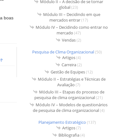
Módulo II – A decisão de se tornar
global
(23)
Módulo III – Decidindo em que
ga boas
mercados entrar
(17)
Módulo IV – Decidindo como entrar no
mercado
(47)
Vendas
(2)
Pesquisa de Clima Organizacional
(50)
Artigos
(4)
o?
Carreira
(2)
Gestão de Equipes
(12)
Módulo II – Estratégias e Técnicas de
Avaliação
(7)
Módulo III – Etapas do processo de
pesquisa de clima organizacional
(21)
Módulo IV – Modelos de questionários
de pesquisa de clima organizacional
(4)
Planejamento Estratégico
(137)
Artigos
(7)
Bibliografia
(4)