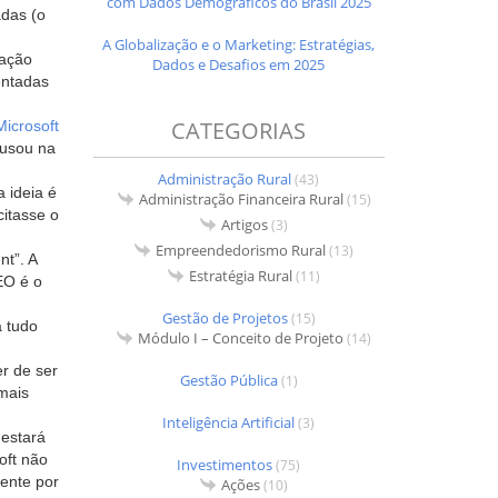
com Dados Demográficos do Brasil 2025
adas (o
A Globalização e o Marketing: Estratégias,
nação
Dados e Desafios em 2025
entadas
CATEGORIAS
Microsoft
 usou na
Administração Rural
(43)
a ideia é
Administração Financeira Rural
(15)
citasse o
Artigos
(3)
Empreendedorismo Rural
(13)
nt”. A
Estratégia Rural
(11)
EO é o
Gestão de Projetos
(15)
a tudo
Módulo I – Conceito de Projeto
(14)
er de ser
Gestão Pública
(1)
mais
Inteligência Artificial
(3)
estará
oft não
Investimentos
(75)
ente por
Ações
(10)