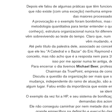
Depois ele falou de algumas práticas que têm funci
que não existe (com uma exceção) nenhuma empresa 
das maiores processado
A provocação e o exemplo foram bonitinhos, mas 
metodologia quantitativa para tentar entender o q
conheço), estrutura organizacional nunca foi difere
vêm sobrevivendo ao teste do tempo. Claro que, num
vêm mudando, e 
Até pelo título da palestra dele, associado ao conce
que ele leu “A Catedral e o Bazar” do Eric Raymond 
conceito, mas não acho que é a resposta nem para 1
isso por me apoiar numa lei antiga, 
Para encerrar o dia tivemos
Michael Beer
, profes
Chairman da TruePoint, empresa de consu
Discutiu a questão da organização ser mais que s
mudança, independente do ramo de atuação, são a a
algum lugar. Falou então da importância que existe em
se iden
O exemplo da vez foi a HP, e seu sistema de bonifica
demandas dos acionis
Ele não conseguiu caminhar por nem metade dos sl
grande empecilhos na definição e execução das