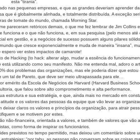
esta “tirania”.
onado nas pequenas empresas, e que as grandes deveriam aprender dal
que é globalmente alinhada, e totalmente distribuída. A exceção se
ras de tomate do mundo, chamada Morning Star.
me pareceram retóricos demais, o que me fez lembrar de Jim Collins 
ue funciona e o que não funciona, e, em sua pesquisa (pelo menos até
ncial em gestão, e a negócios de sucesso possuem alguns pilares sólid
 mundo que cresce exponencialmente e muda de maneira “insana”, mui
espero ver estes impactos de camarote!
ito de Hacking (to hack: alterar algo, mudar a essência do funcionamen
e está utilizando como seu manifesto. Não me entenda mal, adoro o art
0% dos problemas das organizações, mas ele poderia dizer que estou
de um tal de Pareto, que deve ser meio ultrapassada para ele…
sor emérito da Escola de Negócios de Harvard (Harvard Business Schoo
ltoria, que falou sobre alto comprometimento e alta performance.
ua estrutura e sua estratégia, e que, ainda mais no mercado em const
titude e os valores das pessoas da equipe que vão levar as organiza
 deixar claros os valores e princípios da organização, para atrair pes
tifiquem e se motivem por estes.
ção não-financeira, orientada a valores, e também de valores que vão 
tas, como forma de inspirar os funcionários.
ides previstos no tempo permitido, mas deixou um comentário sobre 
 estratégias: “por tabu, as pessoas não conversam sobre as coisas ma