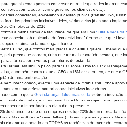
 para que sistemas possam conversar entre eles) e redes interconect
onversa com a outra, com o governo, os clientes, etc…).
ades conectadas, envolvendo a gestão pública (trânsito, lixo, ilumi
mo foco das primeiras iniciativas deles, várias delas já estando implem
té as Olimpíadas de 2016.
a contou à minha turma de faculdade, de que em uma
visita à sede da 
ste conceito sob a alcunha de “conectividade” (termo este que Lloyd
os depois, e ainda estamos engatinhando.
Barros Filho
, que contou mais piadas e divertiu a galera. Entendi que 
, pelo preço que cobram, tinha que ter mais conteúdo pesado, que in
para a área aberta ver as promotoras de estande.
ary Hamel
, assumiu o palco para falar sobre “How to Hack Manageme
r falou, e também contra o que a CEO da IBM disse ontem, de que o C
pitão de uma embarcação.
 bem intencionado, exerce uma espécie de “tirania
soft
“, onde aprov
, mas tem uma defesa natural contra iniciativas inovadoras.
linhado com o que o
Govindaranjan falou mais cedo
, sobre a inovação t
 em constante mudança. O argumento de Govindaranjan foi um pouco 
reconhecer a importância do dia a dia, o presente.
 30% de chance de que uma empresa nos top 20% de um mercado, não 
os da Microsoft (e de Steve Ballmer), dizendo que as ações da Micros
pois ela entrou atrasada em TODAS as tendências de mercado, exatam