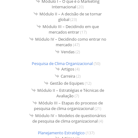
Módulo I – O que é o Marketing
Internacional
(20)
Módulo II – A decisão de se tornar
global
(23)
Módulo III – Decidindo em que
mercados entrar
(17)
Módulo IV – Decidindo como entrar no
mercado
(47)
Vendas
(2)
Pesquisa de Clima Organizacional
(50)
Artigos
(4)
Carreira
(2)
Gestão de Equipes
(12)
Módulo II – Estratégias e Técnicas de
Avaliação
(7)
Módulo III – Etapas do processo de
pesquisa de clima organizacional
(21)
Módulo IV – Modelos de questionários
de pesquisa de clima organizacional
(4)
Planejamento Estratégico
(137)