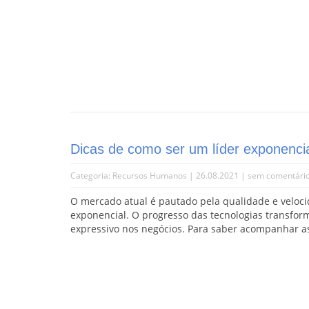
Dicas de como ser um líder exponenci
Categoria:
Recursos Humanos
| 26.08.2021 |
sem comentári
O mercado atual é pautado pela qualidade e veloci
exponencial. O progresso das tecnologias transfor
expressivo nos negócios. Para saber acompanhar as