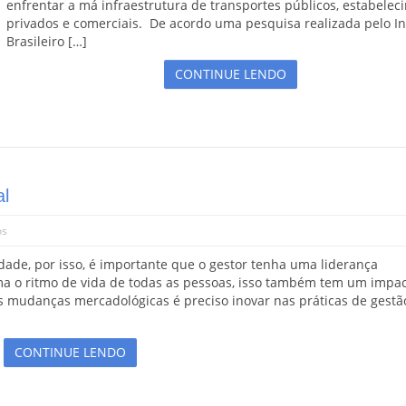
enfrentar a má infraestrutura de transportes públicos, estabelec
privados e comerciais. De acordo uma pesquisa realizada pelo In
Brasileiro […]
CONTINUE LENDO
al
os
dade, por isso, é importante que o gestor tenha uma liderança
ma o ritmo de vida de todas as pessoas, isso também tem um impa
 mudanças mercadológicas é preciso inovar nas práticas de gestão
CONTINUE LENDO