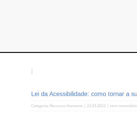
Lei da Acessibilidade: como tornar a 
Categoria:
Recursos Humanos
| 22.03.2022 |
sem comentári