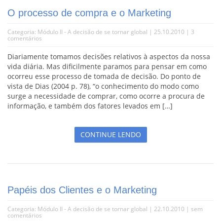
O processo de compra e o Marketing
Categoria:
Módulo II - A decisão de se tornar global
| 25.10.2010 |
3
comentários
Diariamente tomamos decisões relativos à aspectos da nossa
vida diária. Mas dificilmente paramos para pensar em como
ocorreu esse processo de tomada de decisão. Do ponto de
vista de Dias (2004 p. 78), “o conhecimento do modo como
surge a necessidade de comprar, como ocorre a procura de
informação, e também dos fatores levados em […]
CONTINUE LENDO
Papéis dos Clientes e o Marketing
Categoria:
Módulo II - A decisão de se tornar global
| 22.10.2010 |
sem
comentários