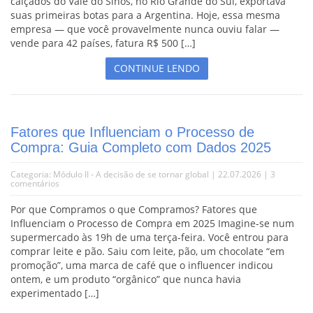
calçados do Vale do Sinos, no Rio Grande do Sul, exportava
suas primeiras botas para a Argentina. Hoje, essa mesma
empresa — que você provavelmente nunca ouviu falar —
vende para 42 países, fatura R$ 500 […]
CONTINUE LENDO
Fatores que Influenciam o Processo de
Compra: Guia Completo com Dados 2025
Categoria:
Módulo II - A decisão de se tornar global
| 22.07.2026 |
3
comentários
Por que Compramos o que Compramos? Fatores que
Influenciam o Processo de Compra em 2025 Imagine-se num
supermercado às 19h de uma terça-feira. Você entrou para
comprar leite e pão. Saiu com leite, pão, um chocolate “em
promoção”, uma marca de café que o influencer indicou
ontem, e um produto “orgânico” que nunca havia
experimentado […]