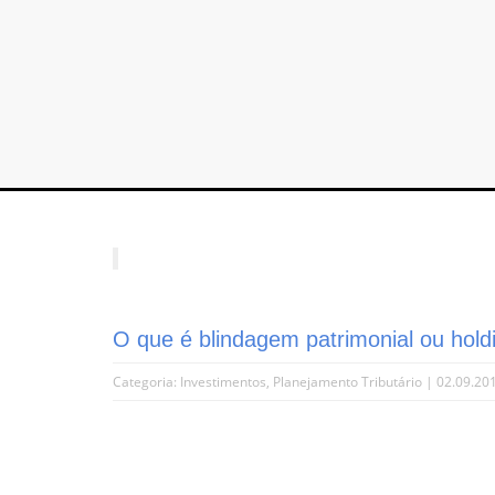
O que é blindagem patrimonial ou hold
Categoria:
Investimentos
,
Planejamento Tributário
| 02.09.20