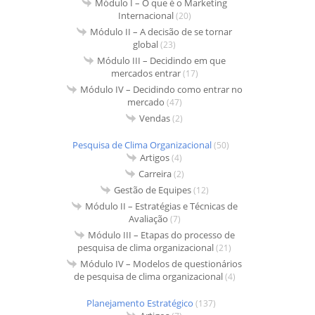
Módulo I – O que é o Marketing
Internacional
(20)
Módulo II – A decisão de se tornar
global
(23)
Módulo III – Decidindo em que
mercados entrar
(17)
Módulo IV – Decidindo como entrar no
mercado
(47)
Vendas
(2)
Pesquisa de Clima Organizacional
(50)
Artigos
(4)
Carreira
(2)
Gestão de Equipes
(12)
Módulo II – Estratégias e Técnicas de
Avaliação
(7)
Módulo III – Etapas do processo de
pesquisa de clima organizacional
(21)
Módulo IV – Modelos de questionários
de pesquisa de clima organizacional
(4)
Planejamento Estratégico
(137)