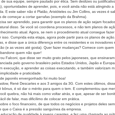
 de sua equipe, sempre pautado por ética. Sem deslizes ou justificativ
, oportunidades de aprender, pois, e você ainda não está atingindo a
a. E este saber não é Platão, Aristóteles ou Jim Collins, as vezes é s
s de começar a cortar garrafas (exemplo da Brahma).
recisa ser aprendido, para garantir que os planos de ação sejam focado
atural disso. Se você só coordena processos, e não tem planos de aç
conhecimento atual. Agora, se nem o procedimento atual consegue faze
ir isso. Cumprida esta etapa, agora pode partir para os planos de ação
, e disse que a única diferença entre os resistentes e os inovadores 
não (e as vezes até gosta). Quer fazer mudanças? Comece com quem 
abandone quem não quer!
rou Falconi, que disse ser muito grato pelos japoneses, que ensinaram
nanciada pelo governo brasileiro pelos Estados Unidos, Japão e Europa
em execução, e aprender as coisas executando, e também valorizam m
implicidade e praticidade.
 de japonês envergonhado foi muito boa!
Maslow, René Descartes e aos 3 amigos da 3G. Com estes últimos, diss
 é bônus, é só dar o mérito para quem o tem. E complementou que meri
ocê quebra, não há mais como voltar atrás, e que, apesar de ser bonit
ácil de falar, mas dificílimo de colocar em prática.
obre o foco financeiro, de que todos os negócios e projetos deles se
, e que o Caixa é a pressão sanguínea da empresa.
 educação de qualidade à jovens carentes, e fez uma chamada ao púb