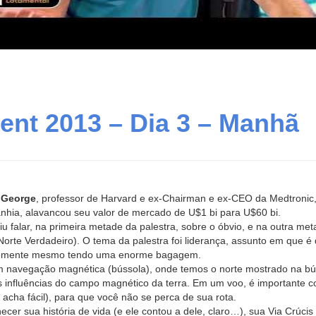
t 2013 – Dia 3 – Manhã
l George
, professor de Harvard e ex-Chairman e ex-CEO da Medtronic,
nhia, alavancou seu valor de mercado de U$1 bi para U$60 bi.
iu falar, na primeira metade da palestra, sobre o óbvio, e na outra met
orte Verdadeiro). O tema da palestra foi liderança, assunto em que é di
ntemente mesmo tendo uma enorme bagagem.
om navegação magnética (bússola), onde temos o norte mostrado na bú
s influências do campo magnético da terra. Em um voo, é importante 
 acha fácil), para que você não se perca de sua rota.
ecer sua história de vida (e ele contou a dele, claro…), sua Via Crúcis