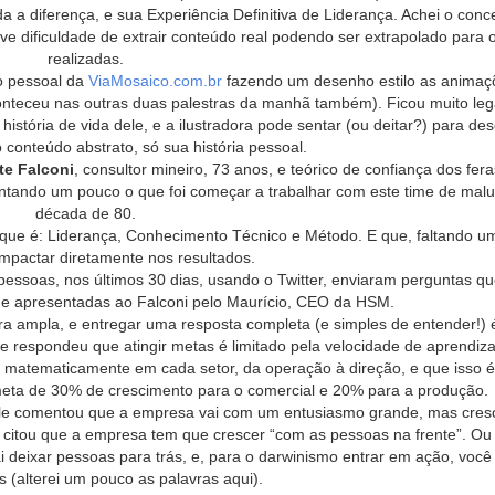
a a diferença, e sua Experiência Definitiva de Liderança. Achei o conc
tive dificuldade de extrair conteúdo real podendo ser extrapolado para 
realizadas.
o pessoal da
ViaMosaico.com.br
fazendo um desenho estilo as animaç
conteceu nas outras duas palestras da manhã também). Ficou muito leg
história de vida dele, e a ilustradora pode sentar (ou deitar?) para de
 conteúdo abstrato, só sua história pessoal.
te Falconi
, consultor mineiro, 73 anos, e teórico de confiança dos fer
contando um pouco o que foi começar a trabalhar com este time de malu
década de 80.
 que é: Liderança, Conhecimento Técnico e Método. E que, faltando u
 impactar diretamente nos resultados.
s pessoas, nos últimos 30 dias, usando o Twitter, enviaram perguntas q
 e apresentadas ao Falconi pelo Maurício, CEO da HSM.
ra ampla, e entregar uma resposta completa (e simples de entender!) 
 e respondeu que atingir metas é limitado pela velocidade de aprendiz
s matematicamente em cada setor, da operação à direção, e que isso 
meta de 30% de crescimento para o comercial e 20% para a produção.
ele comentou que a empresa vai com um entusiasmo grande, mas cres
e citou que a empresa tem que crescer “com as pessoas na frente”. Ou 
 deixar pessoas para trás, e, para o darwinismo entrar em ação, você
s (alterei um pouco as palavras aqui).