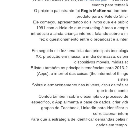
evento para tentar l
O próximo palestrante foi
Regis McKenna
, também 
produto para o Vale do Silíc
Ele começou apresentando dois livros que ele publi
1991 com a ideia de que marketing é toda a empr
introduziu a ainda criança internet, falando sobre o 
fez o questionamento entre o broadcast e a int
Em seguida ele fez uma lista das principais tecnolog
XX: produção em massa, a mídia de massa, os prim
dispositivos móveis, mídias 
E listou também as principais tendências para 2013-20
(Apps), a internet das coisas (the internet of th
siste
Sobre o armazenamento nas nuvens, citou os três s
que todo o conte
Contou também sobre o exemplo do processo de
específico, o App alimenta a base de dados, criar v
grupos do Facebook, LinkedIn para identificar po
correlacionar info
Para que a estratégia de identificar demandas pelas
dados em tempo r