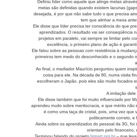
Definiu líder como aquele que atinge metas através
metas são definidas quando existem lacunas (gaps)
desejada, é por que não sabe tudo o que precisa aind
tem que alinhar a mesa ante
Ele disse que líder precisa ter consciência do que p
aprendizados. O resultado vai ser conseqüência n
projetos em paralelo, vai sempre se limitar pelo 
excelência, o primeiro plano de ação é garant
Ele falou sobre as pessoas com resistência à mudanças
primeiros tem medo do desconhecido e o segundo 
Ao final, o mediador Maurício perguntou quem inspi
coisa para ele. Na década de 80, numa visita fi
escolheram o Japão, pois eles são muito focados 
s
A imitação dele
Ele disse também que foi muito influenciado por 
aprendeu muito sobre meritocracia, e que mérito não
é como uma taça de cristal, pois, uma vez que v
politicamente correto, e f
Ainda sobre os aprendizados do pessoal da 3G, foi s
orientam pelo financeiro
Terminou falando do projeto
Ismart.org.br
– que leva