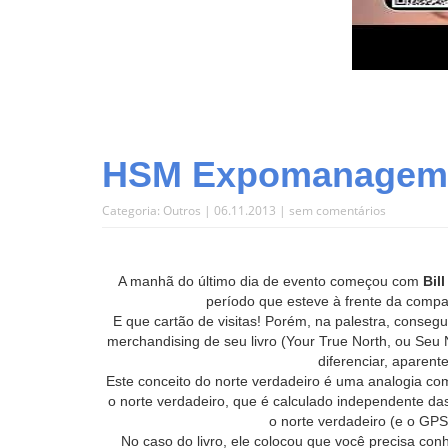
HSM Expomanagemen
Categoria:
Outros
| 06.11.2013 |
sem comentários
A manhã do último dia de evento começou com
Bil
período que esteve à frente da compa
E que cartão de visitas! Porém, na palestra, consegu
merchandising de seu livro (Your True North, ou Seu N
diferenciar, apare
Este conceito do norte verdadeiro é uma analogia c
o norte verdadeiro, que é calculado independente da
o norte verdadeiro (e o GPS
No caso do livro, ele colocou que você precisa conh