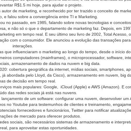
evantar R$1.5 mi hoje, para ajudar o projeto.
autor de marketing, e reconhecido por ter trazido o conceito de marke
io, e falou sobre a convergência entre TI e Marketing.
cou no passado, em 1985, falando sobre novas tecnologias e conceito
esa, e não só o que o departamento de marketing faz. Depois, em 199
marketing em tempo real. E seu último seu livro de 2002, Total Acesso, 
eração com o consumidor. Ele anunciou a evolução das transações para
interações.
ias que influenciaram o marketing ao longo do tempo, desde o início do
eiros computadores (mainframes), o microprocessador, software, inte
sociais, armazenamento de dados na nuvem e big data.
20: cobertura geográfica da internet, mídias sociais, smartphones, apl
ings, já abordada pelo Lloyd, da Cisco), armazenamento em nuvem, big d
mas de decisão em tempo real.
erviços mais populares: Google, iCloud (Apple) e AWS (Amazon). E c
údo das redes sociais já está nas nuvens.
 lançamento de um software: configurar uma nuvem, desenvolver um 
ideos no Youtube para testemunhos de clientes e treinamento, engajam
tenciais fornecedores e funcionários, Twitter para notificar atualizaçõe
rmações de mercado para oferecer produtos.
 redes sociais, são necessários sistemas de armazenamento e interpre
eal, para aproveitar estas oportunidades.