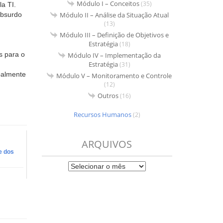
Módulo I – Conceitos
(35)
la TI.
Módulo II – Análise da Situação Atual
absurdo
(13)
Módulo III – Definição de Objetivos e
Estratégia
(18)
s para o
Módulo IV – Implementação da
Estratégia
(31)
palmente
Módulo V – Monitoramento e Controle
(12)
Outros
(16)
Recursos Humanos
(2)
ARQUIVOS
e dos