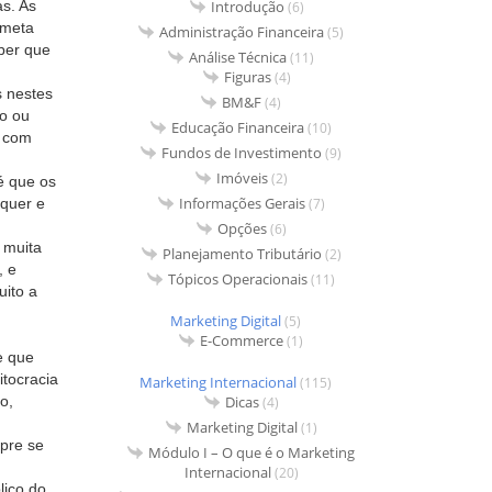
Introdução
as. As
(6)
 meta
Administração Financeira
(5)
aber que
Análise Técnica
(11)
Figuras
(4)
s nestes
BM&F
(4)
ão ou
Educação Financeira
(10)
r com
Fundos de Investimento
(9)
.
Imóveis
(2)
é que os
Informações Gerais
(7)
quer e
Opções
(6)
 muita
Planejamento Tributário
(2)
, e
Tópicos Operacionais
(11)
uito a
Marketing Digital
(5)
E-Commerce
(1)
e que
tocracia
Marketing Internacional
(115)
Dicas
o,
(4)
Marketing Digital
(1)
mpre se
Módulo I – O que é o Marketing
Internacional
(20)
lico do