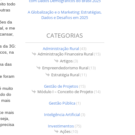
com Dados Demográficos do Brasil 2025
eito todo
outras
A Globalização e o Marketing: Estratégias,
Dados e Desafios em 2025
ões da
al, e me
CATEGORIAS
scansar,
as da 3G:
Administração Rural
(43)
cos, na
Administração Financeira Rural
(15)
Artigos
(3)
ma das
Empreendedorismo Rural
(13)
Estratégia Rural
(11)
ue foram
Gestão de Projetos
(15)
é muito
Módulo I – Conceito de Projeto
(14)
ado do
é mais
Gestão Pública
(1)
ce mais
Inteligência Artificial
(3)
seja,
 precisa
Investimentos
(75)
Ações
(10)