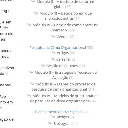
Módulo II – A decisão de se tornar
global
(23)
ting e
Módulo III – Decidindo em que
mercados entrar
(17)
s, e em
Módulo IV – Decidindo como entrar no
7 ele
mercado
(47)
onde ele
Vendas
(2)
 as
Pesquisa de Clima Organizacional
(50)
 século
Artigos
(4)
rnet,
Carreira
(2)
Gestão de Equipes
(12)
icativos
Módulo II – Estratégias e Técnicas de
ata e
Avaliação
(7)
Módulo III – Etapas do processo de
omentou
pesquisa de clima organizacional
(21)
Módulo IV – Modelos de questionários
App
de pesquisa de clima organizacional
(4)
ento em
s,
Planejamento Estratégico
(137)
Artigos
(7)
tação de
Bibliografia
(4)