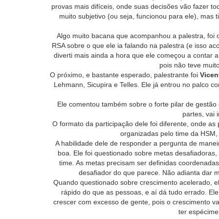
provas mais difíceis, onde suas decisões vão fazer tod
muito subjetivo (ou seja, funcionou para ele), mas 
Algo muito bacana que acompanhou a palestra, foi 
RSA sobre o que ele ia falando na palestra (e isso a
diverti mais ainda a hora que ele começou a contar a 
pois não teve muito
O próximo, e bastante esperado, palestrante foi
Vicen
Lehmann, Sicupira e Telles. Ele já entrou no palco 
Ele comentou também sobre o forte pilar de gestão
partes, vai
O formato da participação dele foi diferente, onde a
organizadas pelo time da HSM,
A habilidade dele de responder a pergunta de manei
boa. Ele foi questionado sobre metas desafiadoras,
time. As metas precisam ser definidas coordenada
desafiador do que parece. Não adianta dar 
Quando questionado sobre crescimento acelerado, 
rápido do que as pessoas, e aí dá tudo errado. El
crescer com excesso de gente, pois o crescimento vai
ter espécime