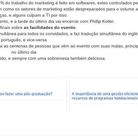
% do trabalho do marketing é feito em softwares, estes controlados pe
m como os setores de marketing estão despreparados para o volume 
as, e alguns culpam a TI por isso.
nto, e a tarde do último dia vai encerrar com Phillip Kotler.
finais sobre
as facilidades do evento
:
multânea para todos os convidados, e faz tradução simultânea do inglê
português, e vice-versa
ra as centenas de pessoas que vêm ao evento com suas malas, princi
no último dia
vido, e sempre com uma sobremesa também deliciosa
oso fazer uma pós-graduação?
A importância de uma gestão eficient
recursos de programas habitacionais