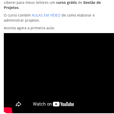
Liberei para meus leitores um
curso grátis
de
Gestão de
Projetos
.
O curso contém
AULAS EM VÍDEO
de como elaborar e
administrar projetos.
Assista agora a primeira aula: