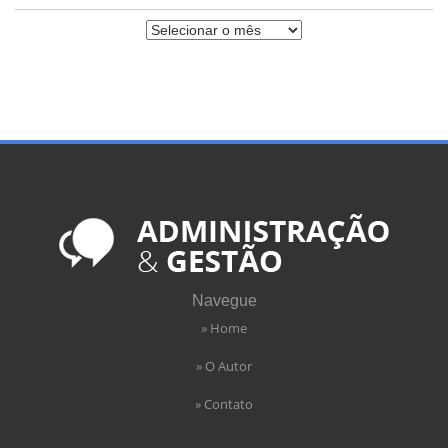
Navegue
» Home
» O Autor
» Contato