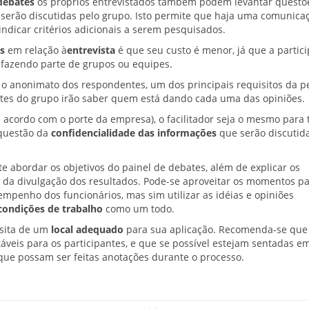
debates
os próprios entrevistados também podem levantar questõ
e serão discutidas pelo grupo. Isto permite que haja uma comunica
indicar critérios adicionais a serem pesquisados.
s
em relação à
entrevista
é que seu custo é menor, já que a partic
 fazendo parte de grupos ou equipes.
o anonimato dos respondentes, um dos principais requisitos da p
ntes do grupo irão saber quem está dando cada uma das opiniões.
 acordo com o porte da empresa), o facilitador seja o mesmo para 
 questão da
confidencialidade das informações
que serão discutid
te abordar os objetivos do painel de debates, além de explicar os
 da divulgação dos resultados. Pode-se aproveitar os momentos p
empenho dos funcionários, mas sim utilizar as idéias e opiniões
condições de trabalho
como um todo.
sita de um
local adequado
para sua aplicação. Recomenda-se que 
veis para os participantes, e que se possível estejam sentadas e
que possam ser feitas anotações durante o processo.