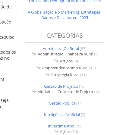
com Dados Demográficos do Brasil 2025
es
ção de
A Globalização e o Marketing: Estratégias,
Dados e Desafios em 2025
ipação
CATEGORIAS
esquisa
Administração Rural
(43)
todos os
Administração Financeira Rural
(15)
as no
Artigos
(3)
Empreendedorismo Rural
(13)
Estratégia Rural
(11)
ara
Gestão de Projetos
(15)
Módulo I – Conceito de Projeto
(14)
seja
Gestão Pública
(1)
m
Inteligência Artificial
(3)
Investimentos
(75)
Ações
(10)