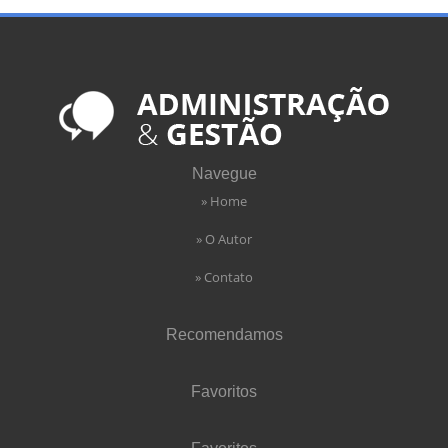
Navegue
» Home
» O Autor
» Contato
Recomendamos
Favoritos