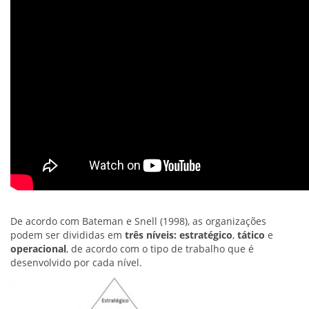
De acordo com Bateman e Snell (1998), as organizações
podem ser divididas em
três níveis:
estratégico
,
tático
e
operacional
, de acordo com o tipo de trabalho que é
desenvolvido por cada nível.