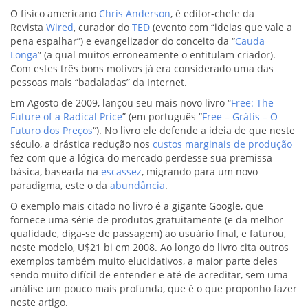
O físico americano
Chris Anderson
, é editor-chefe da
Revista
Wired
, curador do
TED
(evento com “ideias que vale a
pena espalhar”) e evangelizador do conceito da “
Cauda
Longa
” (a qual muitos erroneamente o entitulam criador).
Com estes três bons motivos já era considerado uma das
pessoas mais “badaladas” da Internet.
Em Agosto de 2009, lançou seu mais novo livro “
Free: The
Future of a Radical Price
” (em português “
Free – Grátis – O
Futuro dos Preços
“). No livro ele defende a ideia de que neste
século, a drástica redução nos
custos marginais de produção
fez com que a lógica do mercado perdesse sua premissa
básica, baseada na
escassez
, migrando para um novo
paradigma, este o da
abundância
.
O exemplo mais citado no livro é a gigante Google, que
fornece uma série de produtos gratuitamente (e da melhor
qualidade, diga-se de passagem) ao usuário final, e faturou,
neste modelo, U$21 bi em 2008. Ao longo do livro cita outros
exemplos também muito elucidativos, a maior parte deles
sendo muito difícil de entender e até de acreditar, sem uma
análise um pouco mais profunda, que é o que proponho fazer
neste artigo.