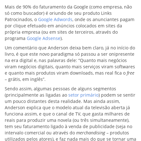
Mais de 90% do faturamento da Google (como empresa, não
só como buscador) é oriundo de seu produto Links
Patrocinados, o
Google Adwords
, onde os anunciantes pagam
por clique efetuado em anúncios colocados em sites da
própria empresa (ou em sites de terceiros, através do
programa
Google Adsense
).
Um comentário que Anderson deixa bem claro, já no início do
livro, é que este novo paradigma só passou a ser onipresente
na era digital e, nas palavras dele: “Quanto mais negócios
viram negócios digitais, quanto mais serviços viram softwares
e quanto mais produtos viram downloads, mas real fica o
free
– grátis, em inglês”.
Sendo assim, algumas pessoas de alguns segmentos
(principalmente as ligadas ao
setor primário
) podem se sentir
um pouco distantes desta realidade. Mas ainda assim,
Anderson explica que o modelo atual da televisão aberta já
funciona assim, e que o canal de TV, que gasta milhares de
reais para produzir uma novela (ou três simultaneamente),
tem seu faturamento ligado à venda de publicidade (seja no
intervalo comercial ou através do
merchandising
– produtos
utilizados pelos atores), e faz nada mais do que se tornar uma