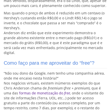
mais vendido, disparadamente, era o da Lindt, que, apesar de
um pouco mais caro, é plenamente conhecido como superior.
Mas quando o preço de ambos é reduzido em um centavo (o
Hershey’s custando então R$0,00 e o Lindt R$0,14) o jogo se
inverte, e o chocolate que passa a ser mais “comprado” é o
Hershey’s.
Anderson diz então que este experimento demonstra o
grande abismo existente entre o mercado pago (R$0,01) e o
mercado do grátis (R$0,00), e que é este paradigma que é e
será cada vez mais enfrentado, principalmente no mercado
digital.
Como faço para me aproveitar do “free”?
“Não sou dono da Google, nem tenho uma companhia aérea,
onde me encaixo nesta história?”
Nos negócios virtuais, existem inúmeros exemplos do que
Chris Anderson chama de
freemium
(
free
+
premium
), que é
uma das
formas de monetização do
free
, onde o visitante do
site de informações (Terra, UOL, etc…) pode ter acesso
gratuito a parte do conteúdo (ou acesso completo, por um
tempo restrito, como 7 dias, por exemplo), e o restante do