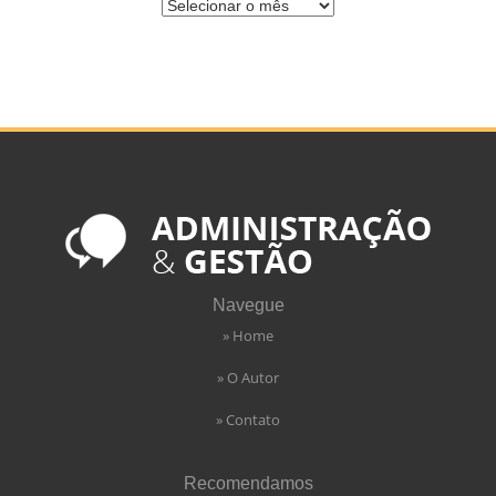
Navegue
» Home
» O Autor
» Contato
Recomendamos