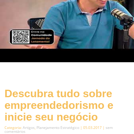
Descubra tudo sobre
empreendedorismo e
inicie seu negócio
Categoria:
Artigos
,
Planejamento Estratégico
| 05.03.2017 |
sem
comentários