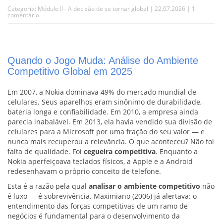
Categoria:
Módulo II - A decisão de se tornar global
| 22.07.2026 |
1
comentário
Quando o Jogo Muda: Análise do Ambiente
Competitivo Global em 2025
Em 2007, a Nokia dominava 49% do mercado mundial de
celulares. Seus aparelhos eram sinônimo de durabilidade,
bateria longa e confiabilidade. Em 2010, a empresa ainda
parecia inabalável. Em 2013, ela havia vendido sua divisão de
celulares para a Microsoft por uma fração do seu valor — e
nunca mais recuperou a relevância. O que aconteceu? Não foi
falta de qualidade. Foi
cegueira competitiva
. Enquanto a
Nokia aperfeiçoava teclados físicos, a Apple e a Android
redesenhavam o próprio conceito de telefone.
Esta é a razão pela qual
analisar o ambiente competitivo
não
é luxo — é sobrevivência. Maximiano (2006) já alertava: o
entendimento das forças competitivas de um ramo de
negócios é fundamental para o desenvolvimento da