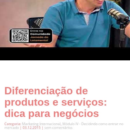
Diferenciação de
produtos e serviços:
dica para negócios
Categoria:
Marketing Internacional
,
Módulo IV - Decidindo como entrar no
mercado
| 03.12.2015 |
sem comentários