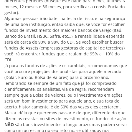
diferentes períodos (busque este dado para o mês, úlitmos 6
meses, 12 meses e 36 meses, para verificar a consistência do
gestor).
Algumas pessoas irão bater na tecla de risco, e na segurança
de uma boa instituição, então saiba que, se você for escolher
fundos de investimento dos maiores bancos de varejo (Itaú,
Banco do Brasil, HSBC, Safra, etc…), a rentabilidade esperada
será de cerca de 90% a 98% do CDI. Se você escolher buscar
fundos de Assets (empresas gestoras de capital de terceiros),
você irá encontrar fundos que circulam de 95% a 110% do
CDI.
Já para os fundos de ações e os cambiais, recomendamos que
você procure projeções dos analistas para aquele mercado
(Dólar, Euro ou Bolsa de Valores) para o próximo ano,
lembrando-se sempre de um fato que já foi comprovado
cientificamente, os analistas, via de regra, recomendam
sempre que a Bolsa de Valores, ou o investimento em ações
será um bom investimento para aquele ano, e sua taxa de
acerto, historicamente, é de 50% das vezes eles acertarem.
Mas a idéia que queremos passar é de que, diferente do que
dizem as revistas ou sites de investimento, os fundos de ação
NÃO
são bons investimentos a longo prazo, mas podem servir
como um acréscimo no seu retorno, se utilizados nos