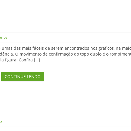
rios
 umas das mais fáceis de serem encontrados nos gráficos, na maio
endência. O movimento de confirmação do topo duplo é o rompimen
a figura. Confira […]
CONTINUE LENDO
os