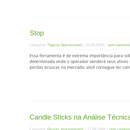
Stop
Categoria:
Tópicos Operacionais
| 29.08.2008 |
sem comentá
Essa ferramenta é de extrema importância para sob
determinada onde o operador venderá seus ativos c
perdas bruscas no mercado, você consegue ter contr
Candle Sticks na Análise Técnic
Categoria:
Figuras
,
Investimentos
| 27.08.2008 |
sem comentá