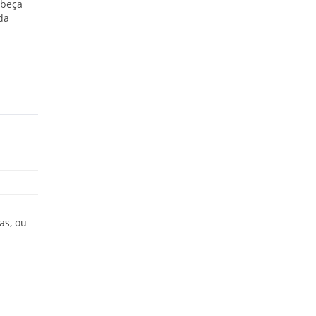
abeça
da
as, ou