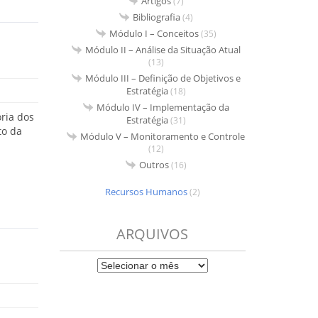
Artigos
(7)
Bibliografia
(4)
Módulo I – Conceitos
(35)
Módulo II – Análise da Situação Atual
(13)
Módulo III – Definição de Objetivos e
Estratégia
(18)
Módulo IV – Implementação da
ria dos
Estratégia
(31)
to da
Módulo V – Monitoramento e Controle
(12)
Outros
(16)
Recursos Humanos
(2)
ARQUIVOS