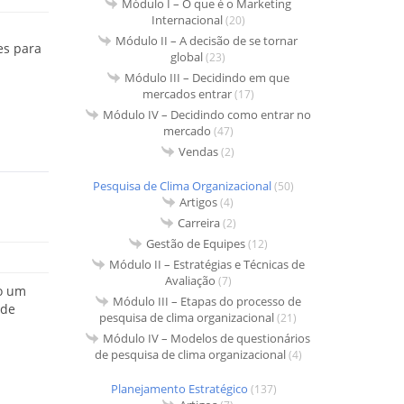
Módulo I – O que é o Marketing
Internacional
(20)
Módulo II – A decisão de se tornar
es para
global
(23)
Módulo III – Decidindo em que
mercados entrar
(17)
Módulo IV – Decidindo como entrar no
mercado
(47)
Vendas
(2)
Pesquisa de Clima Organizacional
(50)
Artigos
(4)
Carreira
(2)
Gestão de Equipes
(12)
Módulo II – Estratégias e Técnicas de
Avaliação
(7)
o um
Módulo III – Etapas do processo de
 de
pesquisa de clima organizacional
(21)
Módulo IV – Modelos de questionários
de pesquisa de clima organizacional
(4)
Planejamento Estratégico
(137)