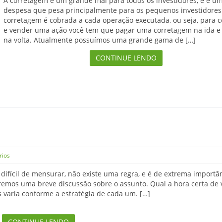
A corretagem é um grande mal para todos os investidores, e é u
despesa que pesa principalmente para os pequenos investidores
corretagem é cobrada a cada operação executada, ou seja, para 
e vender uma ação você tem que pagar uma corretagem na ida e
na volta. Atualmente possuímos uma grande gama de […]
CONTINUE LENDO
rios
difícil de mensurar, não existe uma regra, e é de extrema importân
aremos uma breve discussão sobre o assunto. Qual a hora certa de
is varia conforme a estratégia de cada um. […]
CONTINUE LENDO