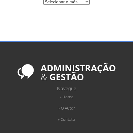
Navegue
» Home
» O Autor
» Contato