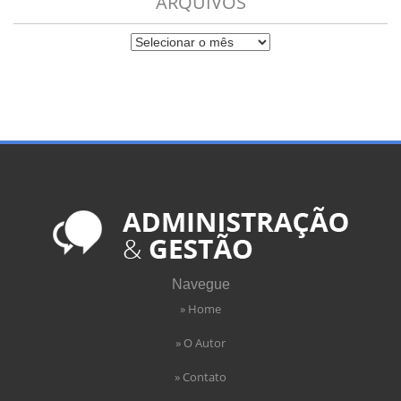
ARQUIVOS
Navegue
» Home
» O Autor
» Contato