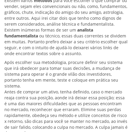
Existem vários
métodos
para você escolher o que comprar ou
vender, sejam eles convencionais ou não, como, fundamentos,
gráficos, chute, indicação do amigo do seu amigo, astrologia,
entre outros. Aqui irei citar dois que tenho como dignos de
serem considerados, análise técnica e fundamentalista.
Existem inúmeras formas de ser um
analista
fundamentalista
ou técnico, essas duas correntes se dividem
em muitas. Portanto prefiro deixar a seu critério escolher qual
seguir, e com o intuito de ajudá-lo deixarei vários links de
onde encontrar textos sobre o assunto.
Após escolher sua metodologia, procure definir seu sistema
que irá obedecer para tomar suas decisões, a mudança de
sistema para operar é o grande vilão dos investidores,
portanto tenha em mente, teste e coloque em prática seu
sistema.
Antes de comprar um ativo, tenha definido, caso o mercado
reaja contra sua posição, aonde irá deixar essa posição; essa
é uma das maiores dificuldades que as pessoas encontram
no mercado, reconhecer que erraram. Elimine suas perdas
rapidamente, obedeça seu método e utilize conceitos de risco
x retorno, são dicas para você se manter no mercado, ao invés
de sair falido, colocando a culpa no mercado. A culpa jamais é