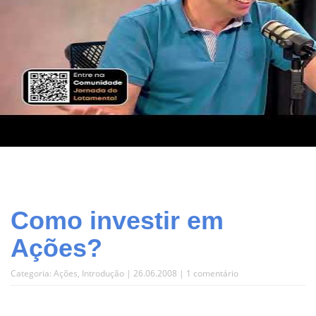
Como investir em
Ações?
Categoria:
Ações
,
Introdução
| 26.06.2008 |
1 comentário