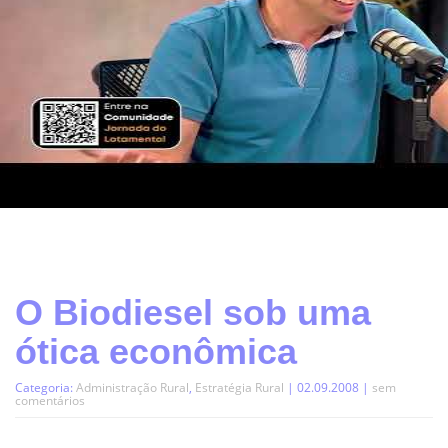
O Biodiesel sob uma
ótica econômica
Categoria:
Administração Rural
,
Estratégia Rural
| 02.09.2008 |
sem
comentários