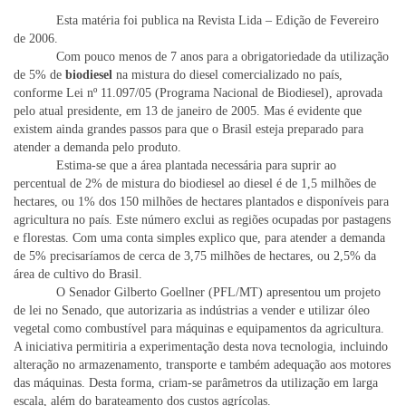
Esta matéria foi publica na Revista Lida – Edição de Fevereiro
de 2006.
Com pouco menos de 7 anos para a obrigatoriedade da utilização
de 5% de
biodiesel
na mistura do diesel comercializado no país,
conforme Lei nº 11.097/05 (Programa Nacional de Biodiesel), aprovada
pelo atual presidente, em 13 de janeiro de 2005. Mas é evidente que
existem ainda grandes passos para que o Brasil esteja preparado para
atender a demanda pelo produto.
Estima-se que a área plantada necessária para suprir ao
percentual de 2% de mistura do biodiesel ao diesel é de 1,5 milhões de
hectares, ou 1% dos 150 milhões de hectares plantados e disponíveis para
agricultura no país. Este número exclui as regiões ocupadas por pastagens
e florestas. Com uma conta simples explico que, para atender a demanda
de 5% precisaríamos de cerca de 3,75 milhões de hectares, ou 2,5% da
área de cultivo do Brasil.
O Senador Gilberto Goellner (PFL/MT) apresentou um projeto
de lei no Senado, que autorizaria as indústrias a vender e utilizar óleo
vegetal como combustível para máquinas e equipamentos da agricultura.
A iniciativa permitiria a experimentação desta nova tecnologia, incluindo
alteração no armazenamento, transporte e também adequação aos motores
das máquinas. Desta forma, criam-se parâmetros da utilização em larga
escala, além do barateamento dos custos agrícolas.