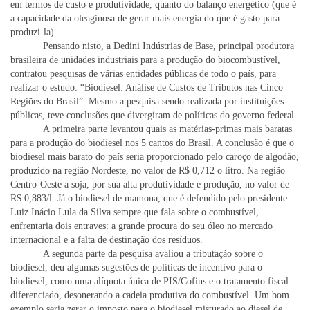
em termos de custo e produtividade, quanto do balanço energético (que é
a capacidade da oleaginosa de gerar mais energia do que é gasto para
produzi-la).
Pensando nisto, a Dedini Indústrias de Base, principal produtora
brasileira de unidades industriais para a produção do biocombustível,
contratou pesquisas de várias entidades públicas de todo o país, para
realizar o estudo: “Biodiesel: Análise de Custos de Tributos nas Cinco
Regiões do Brasil”. Mesmo a pesquisa sendo realizada por instituições
públicas, teve conclusões que divergiram de políticas do governo federal.
A primeira parte levantou quais as matérias-primas mais baratas
para a produção do biodiesel nos 5 cantos do Brasil. A conclusão é que o
biodiesel mais barato do país seria proporcionado pelo caroço de algodão,
produzido na região Nordeste, no valor de R$ 0,712 o litro. Na região
Centro-Oeste a soja, por sua alta produtividade e produção, no valor de
R$ 0,883/l. Já o biodiesel de mamona, que é defendido pelo presidente
Luiz Inácio Lula da Silva sempre que fala sobre o combustível,
enfrentaria dois entraves: a grande procura do seu óleo no mercado
internacional e a falta de destinação dos resíduos.
A segunda parte da pesquisa avaliou a tributação sobre o
biodiesel, deu algumas sugestões de políticas de incentivo para o
biodiesel, como uma alíquota única de PIS/Cofins e o tratamento fiscal
diferenciado, desonerando a cadeia produtiva do combustível. Um bom
exemplo seria zerar o imposto para o biodiesel misturado ao diesel de