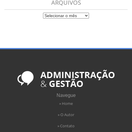
ARQUIVOS
Navegue
» Home
» O Autor
» Contato