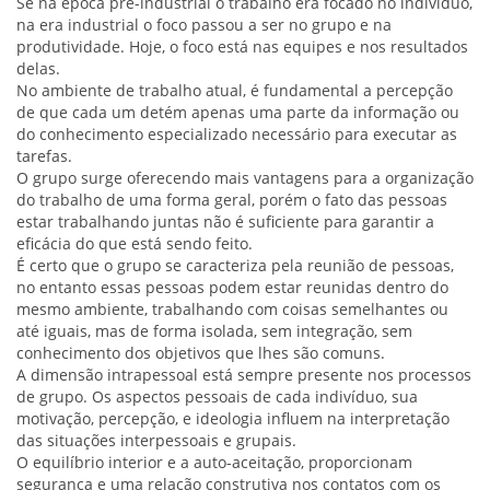
Se na época pré-industrial o trabalho era focado no indivíduo,
na era industrial o foco passou a ser no grupo e na
produtividade. Hoje, o foco está nas equipes e nos resultados
delas.
No ambiente de trabalho atual, é fundamental a percepção
de que cada um detém apenas uma parte da informação ou
do conhecimento especializado necessário para executar as
tarefas.
O grupo surge oferecendo mais vantagens para a organização
do trabalho de uma forma geral, porém o fato das pessoas
estar trabalhando juntas não é suficiente para garantir a
eficácia do que está sendo feito.
É certo que o grupo se caracteriza pela reunião de pessoas,
no entanto essas pessoas podem estar reunidas dentro do
mesmo ambiente, trabalhando com coisas semelhantes ou
até iguais, mas de forma isolada, sem integração, sem
conhecimento dos objetivos que lhes são comuns.
A dimensão intrapessoal está sempre presente nos processos
de grupo. Os aspectos pessoais de cada indivíduo, sua
motivação, percepção, e ideologia influem na interpretação
das situações interpessoais e grupais.
O equilíbrio interior e a auto-aceitação, proporcionam
segurança e uma relação construtiva nos contatos com os