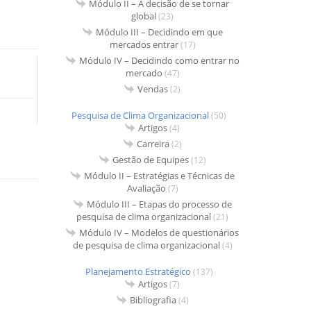
Módulo II – A decisão de se tornar
global
(23)
Módulo III – Decidindo em que
mercados entrar
(17)
Módulo IV – Decidindo como entrar no
mercado
(47)
Vendas
(2)
Pesquisa de Clima Organizacional
(50)
Artigos
(4)
Carreira
(2)
Gestão de Equipes
(12)
Módulo II – Estratégias e Técnicas de
Avaliação
(7)
Módulo III – Etapas do processo de
pesquisa de clima organizacional
(21)
Módulo IV – Modelos de questionários
de pesquisa de clima organizacional
(4)
Planejamento Estratégico
(137)
Artigos
(7)
Bibliografia
(4)