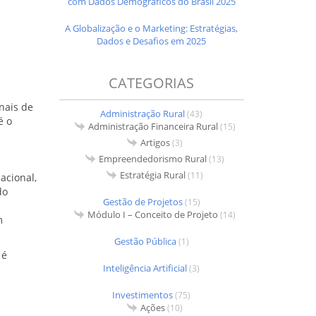
com Dados Demográficos do Brasil 2025
A Globalização e o Marketing: Estratégias,
Dados e Desafios em 2025
CATEGORIAS
nais de
Administração Rural
(43)
é o
Administração Financeira Rural
(15)
Artigos
(3)
Empreendedorismo Rural
(13)
Estratégia Rural
(11)
acional,
do
Gestão de Projetos
(15)
Módulo I – Conceito de Projeto
(14)
m
Gestão Pública
(1)
 é
Inteligência Artificial
(3)
Investimentos
(75)
Ações
(10)