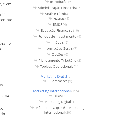
Introdução
(6)
r, e em
Administração Financeira
(5)
Análise Técnica
(11)
a 11
Figuras
(4)
contato,
BM&F
(4)
Educação Financeira
(10)
Fundos de Investimento
(9)
Imóveis
(2)
des no
a
Informações Gerais
(7)
Opções
(6)
Planejamento Tributário
(2)
Tópicos Operacionais
(11)
Marketing Digital
(5)
E-Commerce
(1)
do
s
Marketing Internacional
(115)
á uma
Dicas
(4)
Marketing Digital
(1)
Módulo I – O que é o Marketing
os
Internacional
(20)
 do