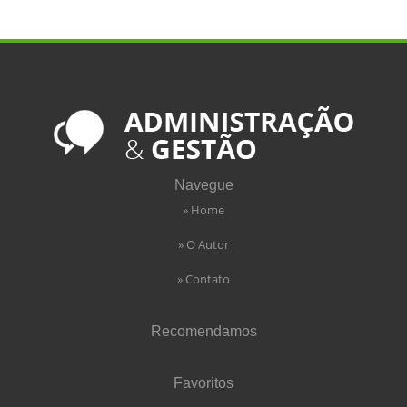
Navegue
» Home
» O Autor
» Contato
Recomendamos
Favoritos