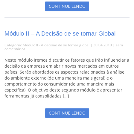
CONTINUE LENDO
Módulo II – A Decisão de se tornar Global
Categoria:
Módulo II - A decisão de se tornar global
| 30.04.2010 |
sem
comentários
Neste módulo iremos discutir os fatores que irão influenciar a
decisão da empresa em abrir novos mercados em outros
países. Serão abordados os aspectos relacionados à análise
do ambiente externo (de uma maneira mais geral) e o
comportamento do consumidor (de uma maneira mais
específica). O objetivo deste segundo módulo é apresentar
ferramentas já consolidadas […]
CONTINUE LENDO