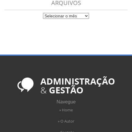
ARQUIVOS
Navegue
» Home
» O Autor