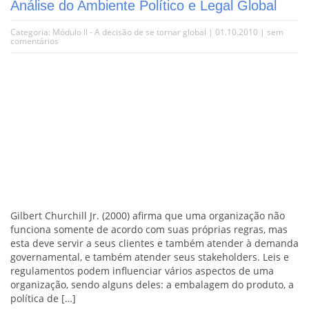
Análise do Ambiente Político e Legal Global
Categoria:
Módulo II - A decisão de se tornar global
| 01.10.2010 |
sem
comentários
Gilbert Churchill Jr. (2000) afirma que uma organização não
funciona somente de acordo com suas próprias regras, mas
esta deve servir a seus clientes e também atender à demanda
governamental, e também atender seus stakeholders. Leis e
regulamentos podem influenciar vários aspectos de uma
organização, sendo alguns deles: a embalagem do produto, a
política de […]