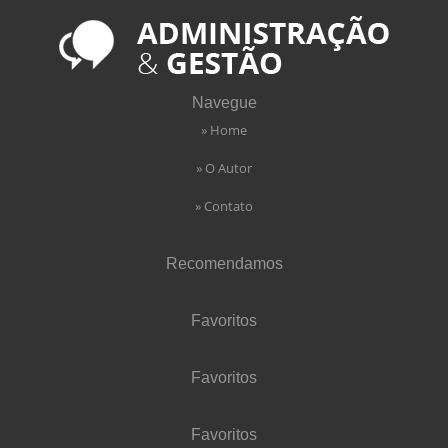
Navegue
» Home
» O Autor
» Contato
Recomendamos
Favoritos
Favoritos
Favoritos