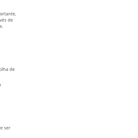
ortante,
vés de
a.
m
olha de
a
e ser