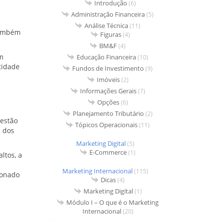
Introdução
(6)
Administração Financeira
(5)
Análise Técnica
(11)
também
Figuras
(4)
BM&F
(4)
m
Educação Financeira
(10)
tidade
Fundos de Investimento
(9)
Imóveis
(2)
Informações Gerais
(7)
Opções
(6)
Planejamento Tributário
(2)
estão
Tópicos Operacionais
(11)
s dos
Marketing Digital
(5)
E-Commerce
(1)
ltos, a
Marketing Internacional
(115)
ionado
Dicas
(4)
Marketing Digital
(1)
Módulo I – O que é o Marketing
Internacional
(20)