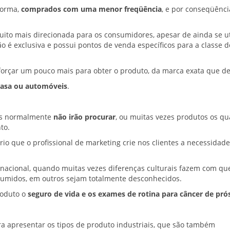
forma,
comprados com uma menor freqüência
, e por conseqüênci
uito mais direcionada para os consumidores, apesar de ainda se ut
o é exclusiva e possui pontos de venda específicos para a classe d
esforçar um pouco mais para obter o produto, da marca exata que de
casa ou automóveis
.
res normalmente
não irão procurar
, ou muitas vezes produtos os qu
to.
io que o profissional de marketing crie nos clientes a necessidad
rnacional, quando muitas vezes diferenças culturais fazem com qu
sumidos, em outros sejam totalmente desconhecidos.
roduto o
seguro de vida e os exames de rotina para câncer de pró
a apresentar os tipos de produto industriais, que são também