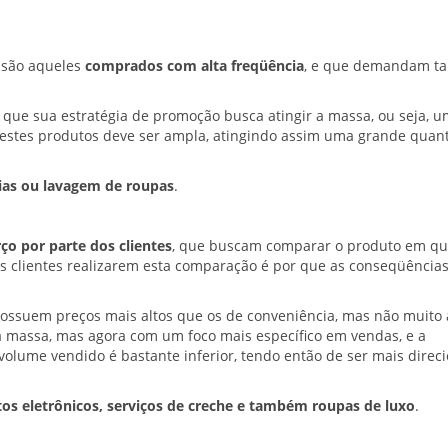
 são aqueles
comprados com alta freqüência
, e que demandam 
que sua estratégia de promoção busca atingir a massa, ou seja, u
 destes produtos deve ser ampla, atingindo assim uma grande quan
ias ou lavagem de roupas
.
o por parte dos clientes
, que buscam comparar o produto em qu
os clientes realizarem esta comparação é por que as conseqüência
suem preços mais altos que os de conveniência, mas não muito a
a massa, mas agora com um foco mais específico em vendas, e a
o volume vendido é bastante inferior, tendo então de ser mais direc
s eletrônicos, serviços de creche e também roupas de luxo
.