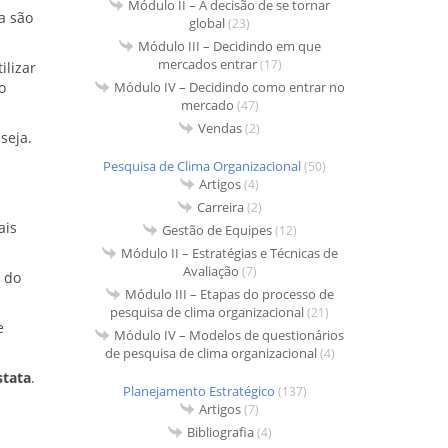
Módulo II – A decisão de se tornar
a são
global
(23)
Módulo III – Decidindo em que
mercados entrar
(17)
ilizar
Módulo IV – Decidindo como entrar no
o
mercado
(47)
Vendas
(2)
seja.
Pesquisa de Clima Organizacional
(50)
Artigos
(4)
Carreira
(2)
ais
Gestão de Equipes
(12)
Módulo II – Estratégias e Técnicas de
Avaliação
(7)
e do
Módulo III – Etapas do processo de
pesquisa de clima organizacional
(21)
e
Módulo IV – Modelos de questionários
de pesquisa de clima organizacional
(4)
stata
.
Planejamento Estratégico
(137)
Artigos
(7)
Bibliografia
(4)