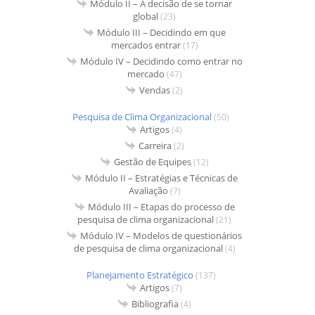
Módulo II – A decisão de se tornar
global
(23)
Módulo III – Decidindo em que
mercados entrar
(17)
Módulo IV – Decidindo como entrar no
mercado
(47)
Vendas
(2)
Pesquisa de Clima Organizacional
(50)
Artigos
(4)
Carreira
(2)
Gestão de Equipes
(12)
Módulo II – Estratégias e Técnicas de
Avaliação
(7)
Módulo III – Etapas do processo de
pesquisa de clima organizacional
(21)
Módulo IV – Modelos de questionários
de pesquisa de clima organizacional
(4)
Planejamento Estratégico
(137)
Artigos
(7)
Bibliografia
(4)