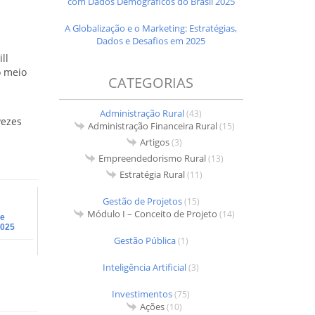
com Dados Demográficos do Brasil 2025
A Globalização e o Marketing: Estratégias,
Dados e Desafios em 2025
ll
o meio
CATEGORIAS
Administração Rural
(43)
vezes
Administração Financeira Rural
(15)
Artigos
(3)
Empreendedorismo Rural
(13)
Estratégia Rural
(11)
Gestão de Projetos
(15)
Módulo I – Conceito de Projeto
(14)
de
2025
Gestão Pública
(1)
Inteligência Artificial
(3)
Investimentos
(75)
Ações
(10)