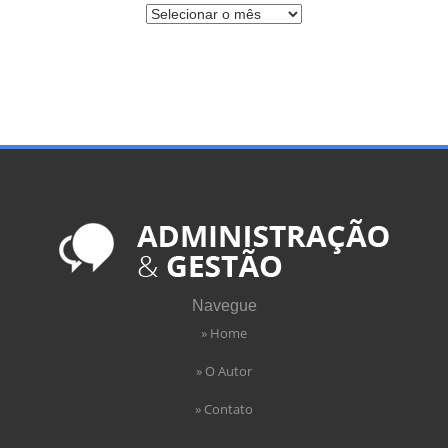
Navegue
» Home
» O Autor
» Contato