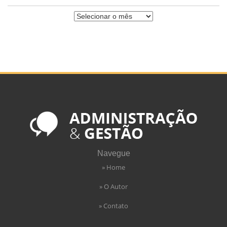
Navegue
» Home
» O Autor
» Contato