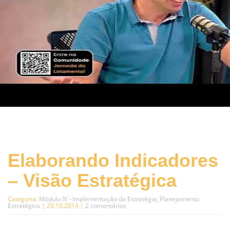
Elaborando Indicadores
– Visão Estratégica
Categoria:
Módulo IV - Implementação da Estratégia
,
Planejamento
Estratégico
| 20.10.2014 |
2 comentários