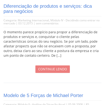
Diferenciação de produtos e serviços: dica
para negócios
Categoria:
Marketing Internacional
,
Módulo IV - Decidindo como entrar no
mercado
| 03.12.2015 |
sem comentários
O momento parece propício para propor a diferenciação de
produtos e serviços e, conquistar o cliente pelas
características únicas do seu negócio. Se por um lado, pode
afastar propects que não se encaixem com a proposta, por
outro, deixa claro ao seu cliente a postura da empresa e cria
um ponto de contato certeiro. De […]
CONTINUE LENDO
Modelo de 5 Forças de Michael Porter
Categoria:
Módulo II - Análise da Situação Atual
| 05.06.2008 |
85