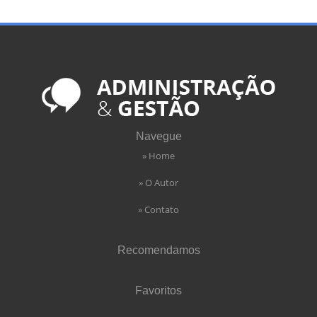
Navegue
» Home
» O Autor
» Contato
Recomendamos
Favoritos