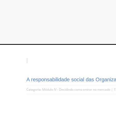
A responsabilidade social das Organiz
Categoria:
Módulo IV - Decidindo como entrar no mercado
| 1