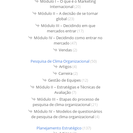
Módulo I – O que é o Marketing
Internacional
(20)
Módulo II – A decisão de se tornar
global
(23)
Módulo III – Decidindo em que
mercados entrar
(17)
Módulo IV – Decidindo como entrar no
mercado
(47)
Vendas
(2)
Pesquisa de Clima Organizacional
(50)
Artigos
(4)
Carreira
(2)
Gestão de Equipes
(12)
Módulo II – Estratégias e Técnicas de
Avaliação
(7)
Módulo III – Etapas do processo de
pesquisa de clima organizacional
(21)
Módulo IV – Modelos de questionários
de pesquisa de clima organizacional
(4)
Planejamento Estratégico
(137)