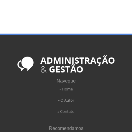
Navegue
» Home
» O Autor
» Contato
Recomendamos