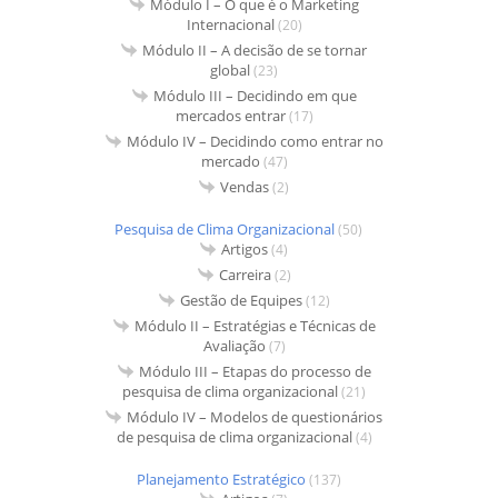
Módulo I – O que é o Marketing
Internacional
(20)
Módulo II – A decisão de se tornar
global
(23)
Módulo III – Decidindo em que
mercados entrar
(17)
Módulo IV – Decidindo como entrar no
mercado
(47)
Vendas
(2)
Pesquisa de Clima Organizacional
(50)
Artigos
(4)
Carreira
(2)
Gestão de Equipes
(12)
Módulo II – Estratégias e Técnicas de
Avaliação
(7)
Módulo III – Etapas do processo de
pesquisa de clima organizacional
(21)
Módulo IV – Modelos de questionários
de pesquisa de clima organizacional
(4)
Planejamento Estratégico
(137)