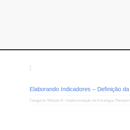
Elaborando Indicadores – Definição d
Categoria:
Módulo IV - Implementação da Estratégia
,
Planejam