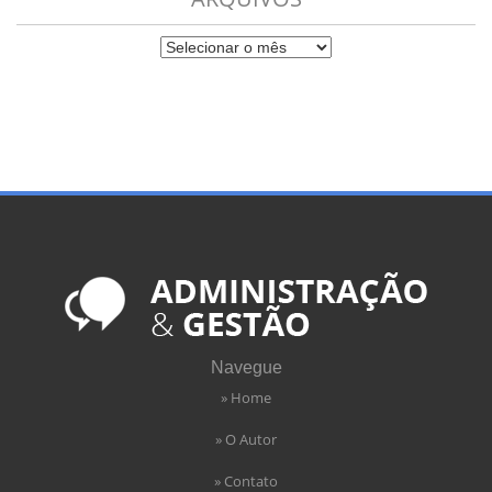
Navegue
» Home
» O Autor
» Contato