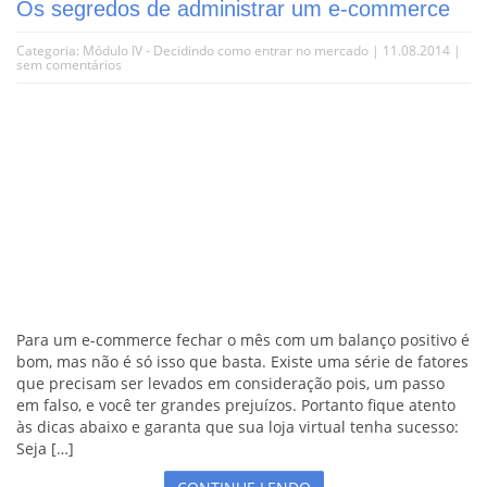
Os segredos de administrar um e-commerce
Categoria:
Módulo IV - Decidindo como entrar no mercado
| 11.08.2014 |
sem comentários
Para um e-commerce fechar o mês com um balanço positivo é
bom, mas não é só isso que basta. Existe uma série de fatores
que precisam ser levados em consideração pois, um passo
em falso, e você ter grandes prejuízos. Portanto fique atento
às dicas abaixo e garanta que sua loja virtual tenha sucesso:
Seja […]