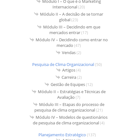
Módulo I – O que é o Marketing
Internacional
(20)
Módulo II – A decisão de se tornar
global
(23)
Módulo III – Decidindo em que
mercados entrar
(17)
Módulo IV – Decidindo como entrar no
mercado
(47)
Vendas
(2)
Pesquisa de Clima Organizacional
(50)
Artigos
(4)
Carreira
(2)
Gestão de Equipes
(12)
Módulo II – Estratégias e Técnicas de
Avaliação
(7)
Módulo III – Etapas do processo de
pesquisa de clima organizacional
(21)
Módulo IV – Modelos de questionários
de pesquisa de clima organizacional
(4)
Planejamento Estratégico
(137)