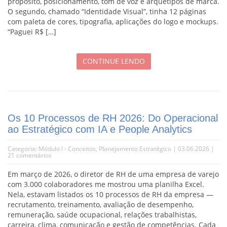
propósito, posicionamento, tom de voz e arquétipos de marca.
O segundo, chamado “Identidade Visual”, tinha 12 páginas
com paleta de cores, tipografia, aplicações do logo e mockups.
“Paguei R$ […]
CONTINUE LENDO
Os 10 Processos de RH 2026: Do Operacional
ao Estratégico com IA e People Analytics
Categoria:
Módulo I - Conceitos
,
Planejamento Estratégico
| 03.06.2026 |
21 comentários
Em março de 2026, o diretor de RH de uma empresa de varejo
com 3.000 colaboradores me mostrou uma planilha Excel.
Nela, estavam listados os 10 processos de RH da empresa —
recrutamento, treinamento, avaliação de desempenho,
remuneração, saúde ocupacional, relações trabalhistas,
carreira, clima, comunicação e gestão de competências. Cada