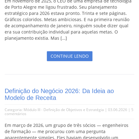
Em novembro de 2025, o CEO de uma empresa de tecnologia
de Porto Alegre me ligou frustrado. Seu planejamento
estratégico para 2026 estava pronto. Trinta e sete páginas.
Gráficos coloridos. Metas ambiciosas. E na primeira reunião
de acompanhamento de janeiro, ninguém soube dizer qual
era sua contribuição individual para aquelas metas. O
planejamento existia. Mas […]
CONTINUE LENDO
Definição do Negócio 2026: Da Ideia ao
Modelo de Receita
Categoria:
Módulo III - Definição de Objetivos e Estratégia
| 03.06.2026 |
5
comentários
Em março de 2026, um grupo de três sócios — engenheiros
de formação — me procurou com uma pergunta
aparentemente simples. Eles haviam desenvolvido um