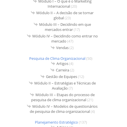
Módulo I – O que é o Marketing
Internacional
(20)
Módulo II – A decisão de se tornar
global
(23)
Módulo III – Decidindo em que
mercados entrar
(17)
Módulo IV – Decidindo como entrar no
mercado
(47)
Vendas
(2)
Pesquisa de Clima Organizacional
(50)
Artigos
(4)
Carreira
(2)
Gestão de Equipes
(12)
Módulo II – Estratégias e Técnicas de
Avaliação
(7)
Módulo III – Etapas do processo de
pesquisa de clima organizacional
(21)
Módulo IV – Modelos de questionários
de pesquisa de clima organizacional
(4)
Planejamento Estratégico
(137)