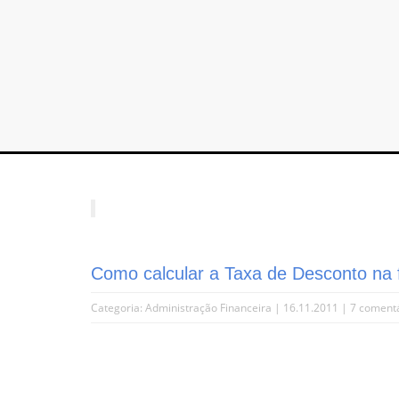
Como calcular a Taxa de Desconto na
Categoria:
Administração Financeira
| 16.11.2011 |
7 coment