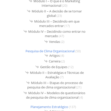
Módulo I – O que é o Marketing
Internacional
(20)
Módulo II – A decisão de se tornar
global
(23)
Módulo III – Decidindo em que
mercados entrar
(17)
Módulo IV – Decidindo como entrar no
mercado
(47)
Vendas
(2)
Pesquisa de Clima Organizacional
(50)
Artigos
(4)
Carreira
(2)
Gestão de Equipes
(12)
Módulo II – Estratégias e Técnicas de
Avaliação
(7)
Módulo III – Etapas do processo de
pesquisa de clima organizacional
(21)
Módulo IV – Modelos de questionários
de pesquisa de clima organizacional
(4)
Planejamento Estratégico
(137)