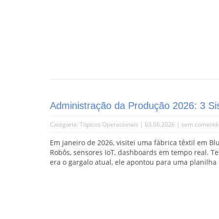
Administração da Produção 2026: 3 Si
Categoria:
Tópicos Operacionais
| 03.06.2026 |
sem comentá
Em janeiro de 2026, visitei uma fábrica têxtil em 
Robôs, sensores IoT, dashboards em tempo real. T
era o gargalo atual, ele apontou para uma planilh