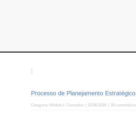
Processo de Planejamento Estratégic
Categoria:
Módulo I - Conceitos
| 03.06.2026 |
30 comentário