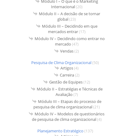
Módulo I – O que é o Marketing
Internacional
(20)
Módulo II – A decisão de se tornar
global
(23)
Módulo III – Decidindo em que
mercados entrar
(17)
Módulo IV – Decidindo como entrar no
mercado
(47)
Vendas
(2)
Pesquisa de Clima Organizacional
(50)
Artigos
(4)
Carreira
(2)
Gestão de Equipes
(12)
Módulo II – Estratégias e Técnicas de
Avaliação
(7)
Módulo III – Etapas do processo de
pesquisa de clima organizacional
(21)
Módulo IV – Modelos de questionários
de pesquisa de clima organizacional
(4)
Planejamento Estratégico
(137)