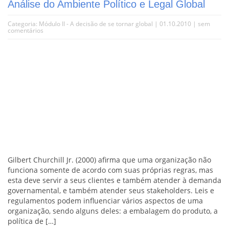
Análise do Ambiente Político e Legal Global
Categoria:
Módulo II - A decisão de se tornar global
| 01.10.2010 |
sem
comentários
Gilbert Churchill Jr. (2000) afirma que uma organização não
funciona somente de acordo com suas próprias regras, mas
esta deve servir a seus clientes e também atender à demanda
governamental, e também atender seus stakeholders. Leis e
regulamentos podem influenciar vários aspectos de uma
organização, sendo alguns deles: a embalagem do produto, a
política de […]