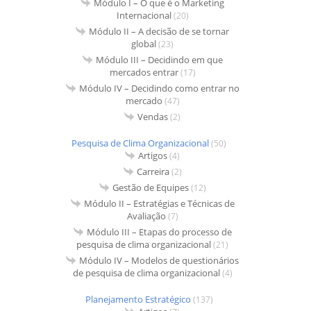
Módulo I – O que é o Marketing
Internacional
(20)
Módulo II – A decisão de se tornar
global
(23)
Módulo III – Decidindo em que
mercados entrar
(17)
Módulo IV – Decidindo como entrar no
mercado
(47)
Vendas
(2)
Pesquisa de Clima Organizacional
(50)
Artigos
(4)
Carreira
(2)
Gestão de Equipes
(12)
Módulo II – Estratégias e Técnicas de
Avaliação
(7)
Módulo III – Etapas do processo de
pesquisa de clima organizacional
(21)
Módulo IV – Modelos de questionários
de pesquisa de clima organizacional
(4)
Planejamento Estratégico
(137)