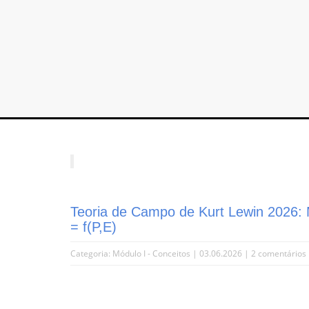
Teoria de Campo de Kurt Lewin 2026:
= f(P,E)
Categoria:
Módulo I - Conceitos
| 03.06.2026 |
2 comentários