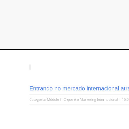
Entrando no mercado internacional atr
Categoria:
Módulo I - O que é o Marketing Internacional
| 16.0