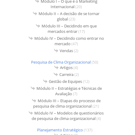
Módulo I – O que é o Marketing
Internacional
(20)
Módulo II – A decisão de se tornar
global
(23)
Módulo III – Decidindo em que
mercados entrar
(17)
Módulo IV – Decidindo como entrar no
mercado
(47)
Vendas
(2)
Pesquisa de Clima Organizacional
(50)
Artigos
(4)
Carreira
(2)
Gestão de Equipes
(12)
Módulo II – Estratégias e Técnicas de
Avaliação
(7)
Módulo III – Etapas do processo de
pesquisa de clima organizacional
(21)
Módulo IV – Modelos de questionários
de pesquisa de clima organizacional
(4)
Planejamento Estratégico
(137)